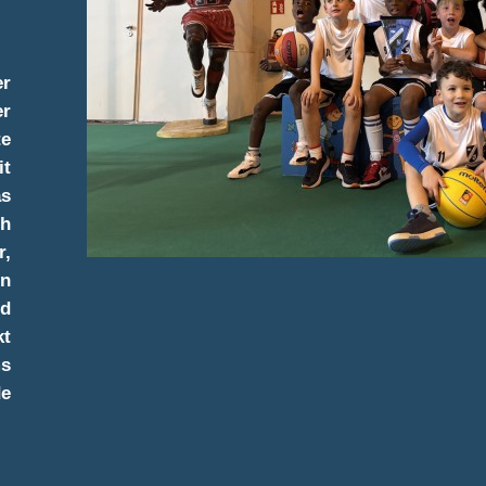
er
er
te
it
s
ch
r,
on
d
kt
ms
de