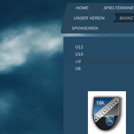
HOME
SPIELTERMIN
UNSER VEREIN
BASKE
SPONSOREN
DJK Sp
U12
U10
U8
U6